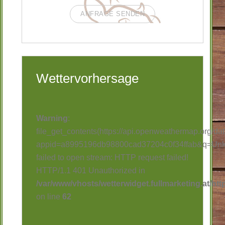
ANFRAGE SENDEN
Wettervorhersage
Warning
:
file_get_contents(https://api.openweathermap.org/data
appid=a8995196db98800cad37204c0f34ffab&q=Unke
failed to open stream: HTTP request failed!
HTTP/1.1 401 Unauthorized in
/var/www/vhosts/wetterwidget.fullmarketing.at/htt
on line
62