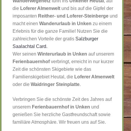
Wanderwegenetz
führt ins
Unkener Heutal
, auf
die
Loferer Almenwelt
und bis auf die Gipfel der
imposanten
Reither- und Loferer-Steinberge
und
macht einen
Wanderurlaub in Unken
zu einem
Erlebnis für die ganze Familie! Nutzen Sie die
zahlreichen Vorteile der gratis
Salzburger
Saalachtal Card.
Wer seinen
Winterurlaub in Unken
auf unserem
Ferienbauernhof
verbringt, erreicht in nur kurzer
Zeit die schönsten Skigebiete wie das
Familienskigebiet Heutal, die
Loferer Almenwelt
oder die
Waidringer Steinplatte
.
Verbringen Sie die schönste Zeit des Jahres auf
unserem
Ferienbauernhof in Unken
und
genießen Sie herzliche Gastfreundschaft sowie
familiäre Atmosphäre. Wir freuen uns auf Sie.