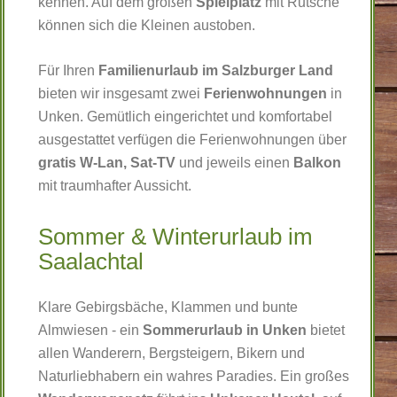
kennen. Auf dem großen
Spielplatz
mit Rutsche
können sich die Kleinen austoben.
Für Ihren
Familienurlaub im Salzburger Land
bieten wir insgesamt zwei
Ferienwohnungen
in
Unken. Gemütlich eingerichtet und komfortabel
ausgestattet verfügen die Ferienwohnungen über
gratis W-Lan,
Sat-TV
und jeweils einen
Balkon
mit traumhafter Aussicht.
Sommer & Winterurlaub im
Saalachtal
Klare Gebirgsbäche, Klammen und bunte
Almwiesen - ein
Sommerurlaub in Unken
bietet
allen Wanderern, Bergsteigern, Bikern und
Naturliebhabern ein wahres Paradies. Ein großes