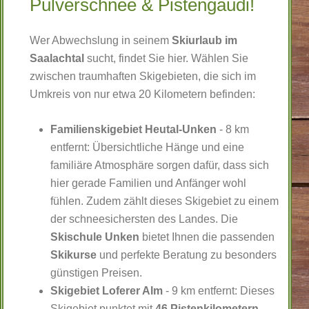
Pulverschnee & Pistengaudi!
Wer Abwechslung in seinem
Skiurlaub im
Saalachtal
sucht, findet Sie hier. Wählen Sie
zwischen traumhaften Skigebieten, die sich im
Umkreis von nur etwa 20 Kilometern befinden:
Familienskigebiet Heutal-Unken
- 8 km
entfernt: Übersichtliche Hänge und eine
familiäre Atmosphäre sorgen dafür, dass sich
hier gerade Familien und Anfänger wohl
fühlen. Zudem zählt dieses Skigebiet zu einem
der schneesichersten des Landes. Die
Skischule Unken
bietet Ihnen die passenden
Skikurse
und perfekte Beratung zu besonders
günstigen Preisen.
Skigebiet Loferer Alm
- 9 km entfernt: Dieses
Skigebiet punktet mit
46 Pistenkilometern
,